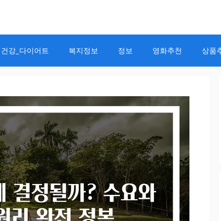
건강_다이어트
복지정보
정보
영화추천
상품