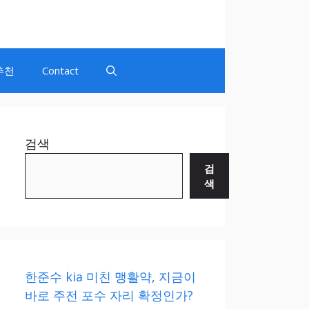
추천
Contact
검색
검
색
한준수 kia 미친 맹활약, 지금이
바로 주전 포수 자리 확정인가?