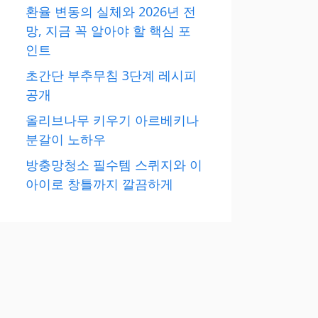
환율 변동의 실체와 2026년 전
망, 지금 꼭 알아야 할 핵심 포
인트
초간단 부추무침 3단계 레시피
공개
올리브나무 키우기 아르베키나
분갈이 노하우
방충망청소 필수템 스퀴지와 이
아이로 창틀까지 깔끔하게