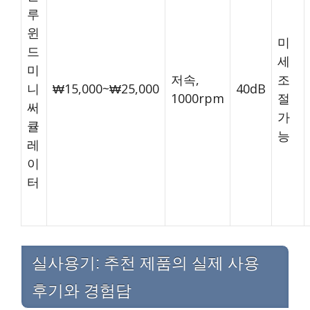
루
윈
미
드
세
미
저속,
조
니
₩15,000~₩25,000
40dB
1000rpm
절
써
가
큘
능
레
이
터
실사용기: 추천 제품의 실제 사용
후기와 경험담