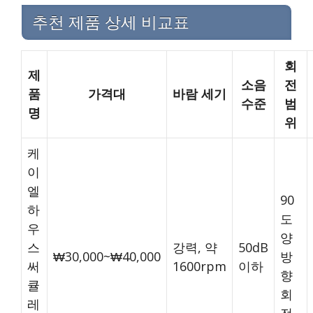
추천 제품 상세 비교표
회
제
소음
전
품
가격대
바람 세기
수준
범
명
위
케
이
엘
90
하
도
우
양
스
강력, 약
50dB
₩30,000~₩40,000
방
써
1600rpm
이하
향
큘
회
레