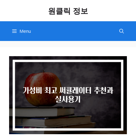
Skip
원클릭 정보
to
content
Menu