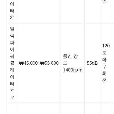
전
이
터
X1
일
렉
파
120
이
도
써
중간 강
좌
큘
₩45,000~₩55,000
도,
55dB
우
레
1400rpm
회
이
전
터
프
로