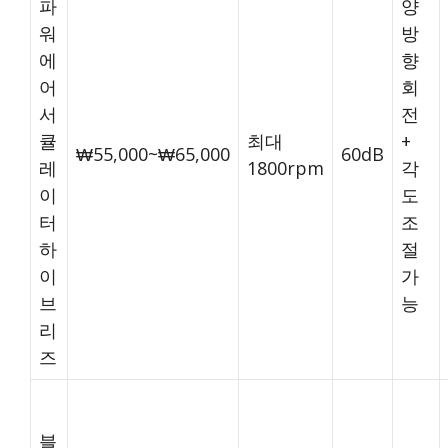
파
양
워
방
에
향
어
회
서
전
큘
최대
+
₩55,000~₩65,000
60dB
레
1800rpm
각
이
도
터
조
하
절
이
가
브
능
리
즈
블