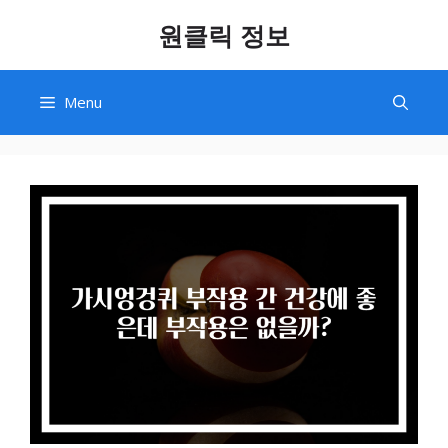
Skip
원클릭 정보
to
content
Menu