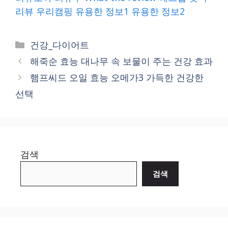
리뷰
우리캠핑
유용한 정보1
유용한 정보2
Categories
건강_다이어트
해죽순 효능 대나무 속 보물이 주는 건강 효과
햄프씨드 오일 효능 오메가3 가득한 건강한
선택
검색
검색