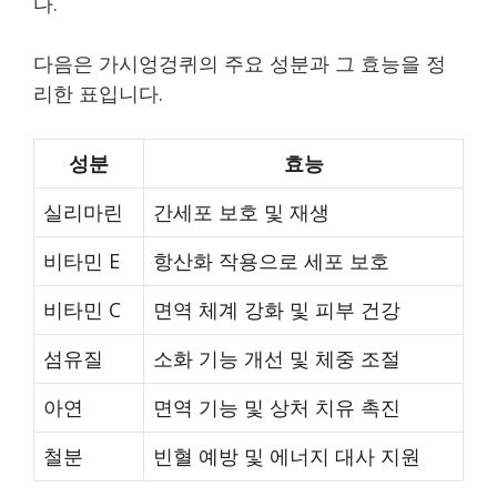
다.
다음은 가시엉겅퀴의 주요 성분과 그 효능을 정
리한 표입니다.
성분
효능
실리마린
간세포 보호 및 재생
비타민 E
항산화 작용으로 세포 보호
비타민 C
면역 체계 강화 및 피부 건강
섬유질
소화 기능 개선 및 체중 조절
아연
면역 기능 및 상처 치유 촉진
철분
빈혈 예방 및 에너지 대사 지원