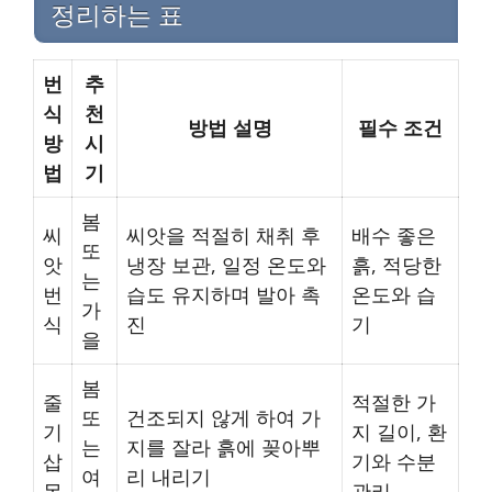
정리하는 표
번
추
식
천
방법 설명
필수 조건
방
시
법
기
봄
씨
씨앗을 적절히 채취 후
배수 좋은
또
앗
냉장 보관, 일정 온도와
흙, 적당한
는
번
습도 유지하며 발아 촉
온도와 습
가
식
진
기
을
봄
줄
적절한 가
또
건조되지 않게 하여 가
기
지 길이, 환
는
지를 잘라 흙에 꽂아뿌
삽
기와 수분
여
리 내리기
목
관리