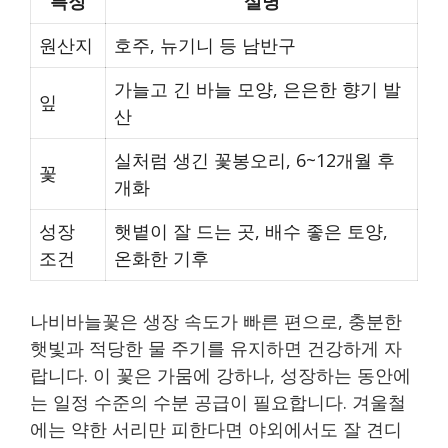
특징
설명
원산지
호주, 뉴기니 등 남반구
가늘고 긴 바늘 모양, 은은한 향기 발
잎
산
실처럼 생긴 꽃봉오리, 6~12개월 후
꽃
개화
성장
햇볕이 잘 드는 곳, 배수 좋은 토양,
조건
온화한 기후
나비바늘꽃은 생장 속도가 빠른 편으로, 충분한
햇빛과 적당한 물 주기를 유지하면 건강하게 자
랍니다. 이 꽃은 가뭄에 강하나, 성장하는 동안에
는 일정 수준의 수분 공급이 필요합니다. 겨울철
에는 약한 서리만 피한다면 야외에서도 잘 견디