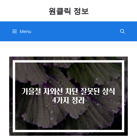
Skip
원클릭 정보
to
content
Menu