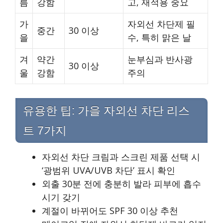
름
강함
고, 재적용 중요
가
자외선 차단제 필
중간
30 이상
을
수, 특히 맑은 날
겨
약간
눈부심과 반사광
30 이상
울
강함
주의
유용한 팁: 가을 자외선 차단 리스
트 7가지
자외선 차단 크림과 스크린 제품 선택 시
‘광범위 UVA/UVB 차단’ 표시 확인
외출 30분 전에 충분히 발라 피부에 흡수
시기 갖기
계절이 바뀌어도 SPF 30 이상 추천