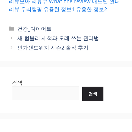
리뷰모아
리뷰쿠
What the review
애드웹
왓더
리뷰
우리캠핑
유용한 정보1
유용한 정보2
Categories
건강_다이어트
새 텀블러 세척과 오래 쓰는 관리법
인가샌드위치 시즌2 솔직 후기
검색
검색