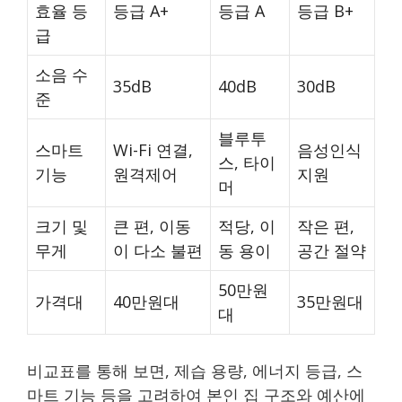
효율 등
등급 A+
등급 A
등급 B+
급
소음 수
35dB
40dB
30dB
준
블루투
스마트
Wi-Fi 연결,
음성인식
스, 타이
기능
원격제어
지원
머
크기 및
큰 편, 이동
적당, 이
작은 편,
무게
이 다소 불편
동 용이
공간 절약
50만원
가격대
40만원대
35만원대
대
비교표를 통해 보면, 제습 용량, 에너지 등급, 스
마트 기능 등을 고려하여 본인 집 구조와 예산에