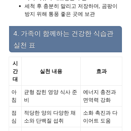
세척 후 충분히 말리고 저장하며, 곰팡이
방지 위해 통풍 좋은 곳에 보관
4. 가족이 함께하는 건강한 식습관
실천 표
시
간
실천 내용
효과
대
아
균형 잡힌 영양 식사 준
에너지 충전과
침
비
면역력 강화
점
적당한 양의 다양한 채
소화 촉진과 다
심
소와 단백질 섭취
이어트 도움