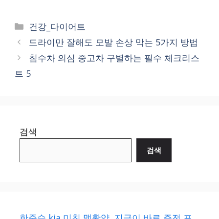
Categories
건강_다이어트
드라이만 잘해도 모발 손상 막는 5가지 방법
침수차 의심 중고차 구별하는 필수 체크리스
트 5
검색
검색
한준수 kia 미친 맹활약, 지금이 바로 주전 포