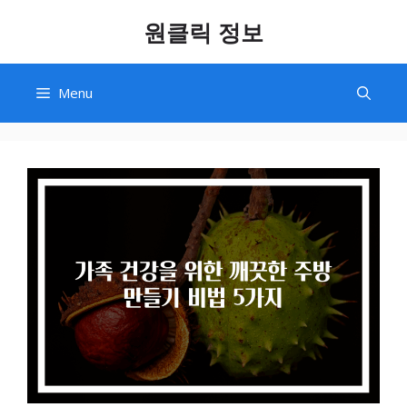
Skip
원클릭 정보
to
content
Menu