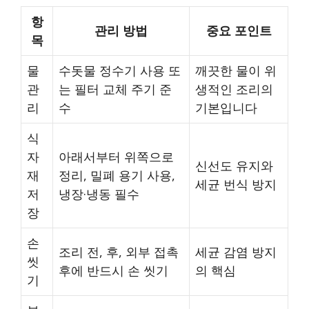
항
관리 방법
중요 포인트
목
물
수돗물 정수기 사용 또
깨끗한 물이 위
관
는 필터 교체 주기 준
생적인 조리의
리
수
기본입니다
식
자
아래서부터 위쪽으로
신선도 유지와
재
정리, 밀폐 용기 사용,
세균 번식 방지
저
냉장·냉동 필수
장
손
조리 전, 후, 외부 접촉
세균 감염 방지
씻
후에 반드시 손 씻기
의 핵심
기