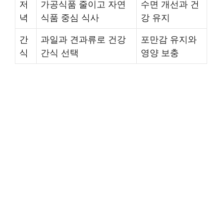
저
가공식품 줄이고 자연
수면 개선과 건
녁
식품 중심 식사
강 유지
간
과일과 견과류로 건강
포만감 유지와
식
간식 선택
영양 보충