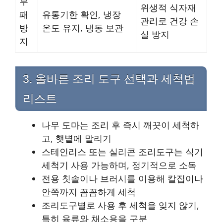
부
위생적 식자재
패
유통기한 확인, 냉장
관리로 건강 손
방
온도 유지, 냉동 보관
실 방지
지
3. 올바른 조리 도구 선택과 세척법
리스트
나무 도마는 조리 후 즉시 깨끗이 세척하
고, 햇볕에 말리기
스테인리스 또는 실리콘 조리도구는 식기
세척기 사용 가능하며, 정기적으로 소독
전용 칫솔이나 브러시를 이용해 칼집이나
안쪽까지 꼼꼼하게 세척
조리도구별로 사용 후 세척을 잊지 않기,
특히 육류와 채소용을 구분