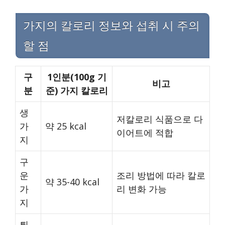
가지의 칼로리 정보와 섭취 시 주의
할 점
구
1인분(100g 기
비고
분
준) 가지 칼로리
생
저칼로리 식품으로 다
가
약 25 kcal
이어트에 적합
지
구
운
조리 방법에 따라 칼로
약 35-40 kcal
가
리 변화 가능
지
튀