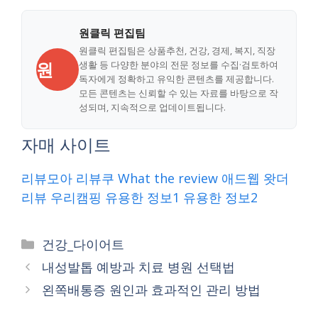
원클릭 편집팀
원클릭 편집팀은 상품추천, 건강, 경제, 복지, 직장
원
생활 등 다양한 분야의 전문 정보를 수집·검토하여
독자에게 정확하고 유익한 콘텐츠를 제공합니다.
모든 콘텐츠는 신뢰할 수 있는 자료를 바탕으로 작
성되며, 지속적으로 업데이트됩니다.
자매 사이트
리뷰모아
리뷰쿠
What the review
애드웹
왓더
리뷰
우리캠핑
유용한 정보1
유용한 정보2
Categories
건강_다이어트
내성발톱 예방과 치료 병원 선택법
왼쪽배통증 원인과 효과적인 관리 방법