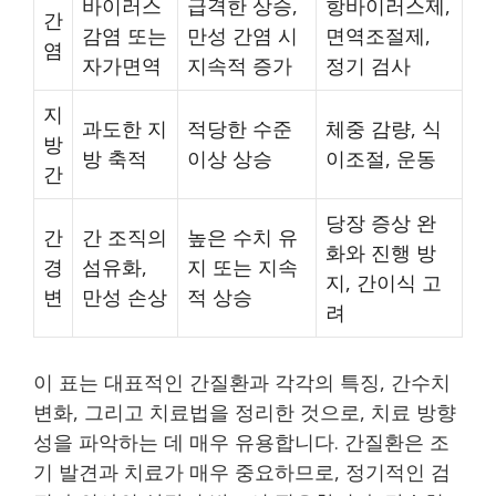
바이러스
급격한 상승,
항바이러스제,
간
감염 또는
만성 간염 시
면역조절제,
염
자가면역
지속적 증가
정기 검사
지
과도한 지
적당한 수준
체중 감량, 식
방
방 축적
이상 상승
이조절, 운동
간
당장 증상 완
간
간 조직의
높은 수치 유
화와 진행 방
경
섬유화,
지 또는 지속
지, 간이식 고
변
만성 손상
적 상승
려
이 표는 대표적인 간질환과 각각의 특징, 간수치
변화, 그리고 치료법을 정리한 것으로, 치료 방향
성을 파악하는 데 매우 유용합니다. 간질환은 조
기 발견과 치료가 매우 중요하므로, 정기적인 검