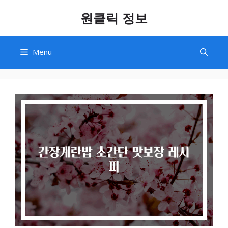
Skip
원클릭 정보
to
content
Menu