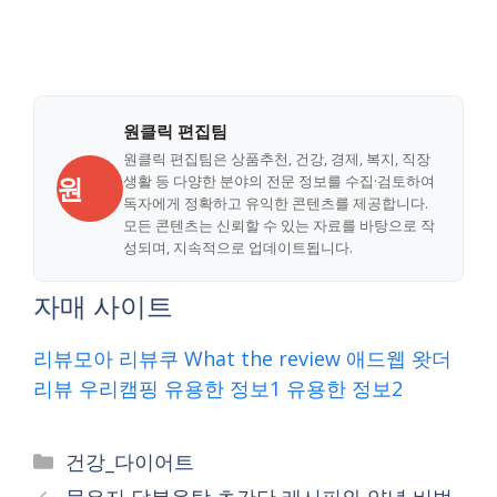
원클릭 편집팀
원클릭 편집팀은 상품추천, 건강, 경제, 복지, 직장
원
생활 등 다양한 분야의 전문 정보를 수집·검토하여
독자에게 정확하고 유익한 콘텐츠를 제공합니다.
모든 콘텐츠는 신뢰할 수 있는 자료를 바탕으로 작
성되며, 지속적으로 업데이트됩니다.
자매 사이트
리뷰모아
리뷰쿠
What the review
애드웹
왓더
리뷰
우리캠핑
유용한 정보1
유용한 정보2
Categories
건강_다이어트
묵은지 닭볶음탕 초간단 레시피와 양념 비법