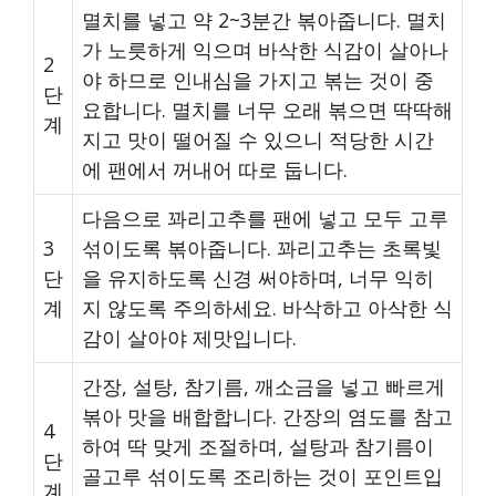
멸치를 넣고 약 2~3분간 볶아줍니다. 멸치
가 노릇하게 익으며 바삭한 식감이 살아나
2
야 하므로 인내심을 가지고 볶는 것이 중
단
요합니다. 멸치를 너무 오래 볶으면 딱딱해
계
지고 맛이 떨어질 수 있으니 적당한 시간
에 팬에서 꺼내어 따로 둡니다.
다음으로 꽈리고추를 팬에 넣고 모두 고루
3
섞이도록 볶아줍니다. 꽈리고추는 초록빛
단
을 유지하도록 신경 써야하며, 너무 익히
계
지 않도록 주의하세요. 바삭하고 아삭한 식
감이 살아야 제맛입니다.
간장, 설탕, 참기름, 깨소금을 넣고 빠르게
볶아 맛을 배합합니다. 간장의 염도를 참고
4
하여 딱 맞게 조절하며, 설탕과 참기름이
단
골고루 섞이도록 조리하는 것이 포인트입
계