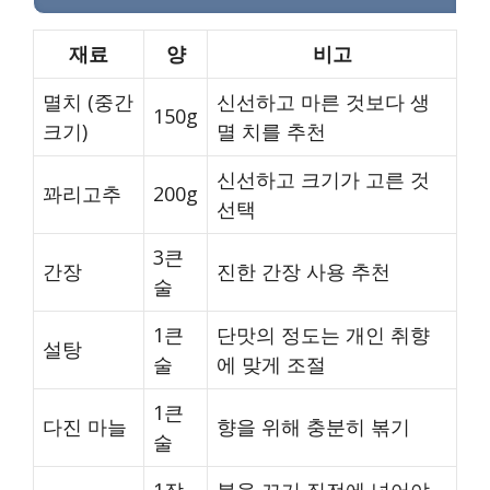
재료
양
비고
멸치 (중간
신선하고 마른 것보다 생
150g
크기)
멸 치를 추천
신선하고 크기가 고른 것
꽈리고추
200g
선택
3큰
간장
진한 간장 사용 추천
술
1큰
단맛의 정도는 개인 취향
설탕
술
에 맞게 조절
1큰
다진 마늘
향을 위해 충분히 볶기
술
1작
불을 끄기 직전에 넣어야