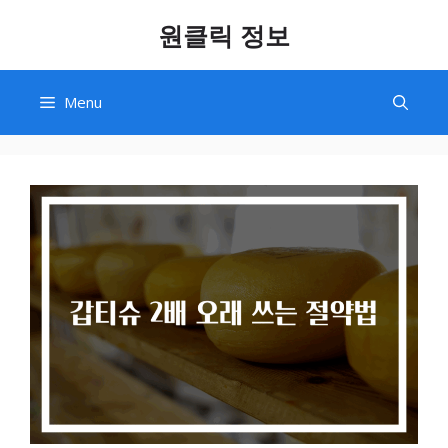
Skip
원클릭 정보
to
content
Menu