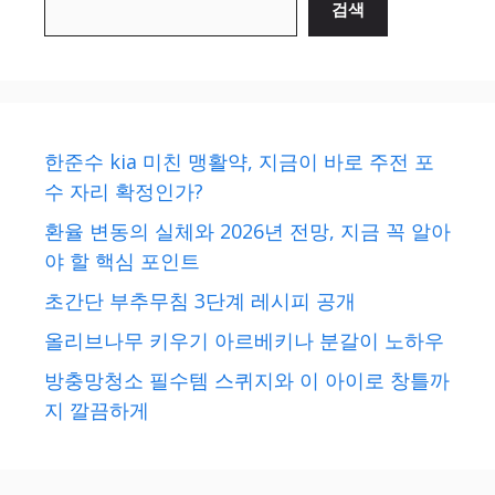
검색
한준수 kia 미친 맹활약, 지금이 바로 주전 포
수 자리 확정인가?
환율 변동의 실체와 2026년 전망, 지금 꼭 알아
야 할 핵심 포인트
초간단 부추무침 3단계 레시피 공개
올리브나무 키우기 아르베키나 분갈이 노하우
방충망청소 필수템 스퀴지와 이 아이로 창틀까
지 깔끔하게