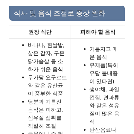
식사 및 음식 조절로 증상 완화
권장 식단
피해야 할 음식
바나나, 흰쌀밥,
기름지고 매
삶은 감자, 구운
운 음식
닭가슴살 등 소
유제품(특히
화가 쉬운 음식
유당 불내증
무가당 요구르트
이 있다면)
와 같은 유산균
생야채, 과일
이 풍부한 식품
껍질, 견과류
당분과 기름진
와 같은 섬유
음식은 피하고,
질이 많은 음
섬유질 섭취를
식
적절히 조절
탄산음료나
국물이나 죽 형