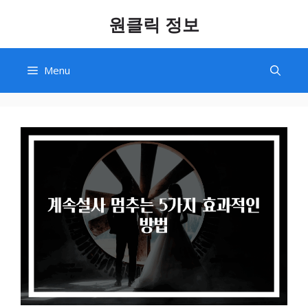
Skip
원클릭 정보
to
content
Menu