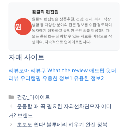
원클릭 편집팀
원클릭 편집팀은 상품추천, 건강, 경제, 복지, 직장
원
생활 등 다양한 분야의 전문 정보를 수집·검토하여
독자에게 정확하고 유익한 콘텐츠를 제공합니다.
모든 콘텐츠는 신뢰할 수 있는 자료를 바탕으로 작
성되며, 지속적으로 업데이트됩니다.
자매 사이트
리뷰모아
리뷰쿠
What the review
애드웹
왓더
리뷰
우리캠핑
유용한 정보1
유용한 정보2
Categories
건강_다이어트
운동할 때 꼭 필요한 자외선차단모자 어디
거? 브랜드
초보도 쉽다! 블루베리 키우기 완전 정복