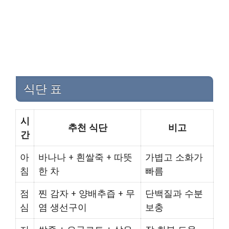
식단 표
시
추천 식단
비고
간
아
바나나 + 흰쌀죽 + 따뜻
가볍고 소화가
침
한 차
빠름
점
찐 감자 + 양배추즙 + 무
단백질과 수분
심
염 생선구이
보충