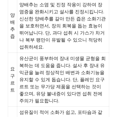
양배추는 소염 및 진정 작용이 강하여 장
염증을 완화시키고 설사를 진정시킵니다.
양
신선한 양배추를 갈아 만든 즙은 소화기관
배
을 보호하면서, 장의 회복을 돕는 효능이
추
뛰어납니다. 단, 과다 섭취 시 가스가 차거
즙
나 복부 팽만이 유발될 수 있으니 적당히
섭취하세요.
유산균이 풍부하여 장내 미생물 균형을 회
복하는 데 도움을 줍니다. 설사 후 장내 유
요
익균을 늘려 정상적인 배변과 소화기능을
구
유지할 수 있게 돕습니다. 단, 플레인 요구
르
르트 또는 무가당 제품을 선택하는 것이
트
좋으며, 유당 불내증이 있다면 섭취 전에
주의가 필요합니다.
섬유질이 적어 소화가 쉽고, 포타슘과 같