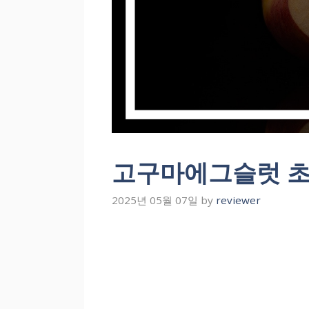
고구마에그슬럿 초
2025년 05월 07일
by
reviewer