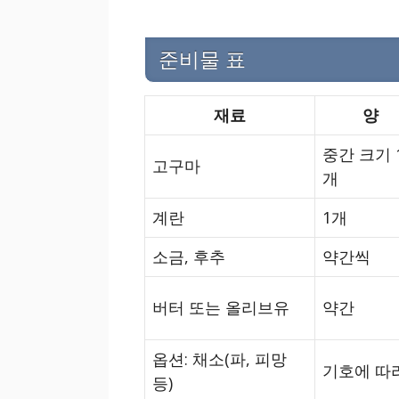
준비물 표
재료
양
중간 크기 
고구마
개
계란
1개
소금, 후추
약간씩
버터 또는 올리브유
약간
옵션: 채소(파, 피망
기호에 따
등)