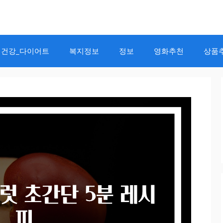
건강_다이어트
복지정보
정보
영화추천
상품