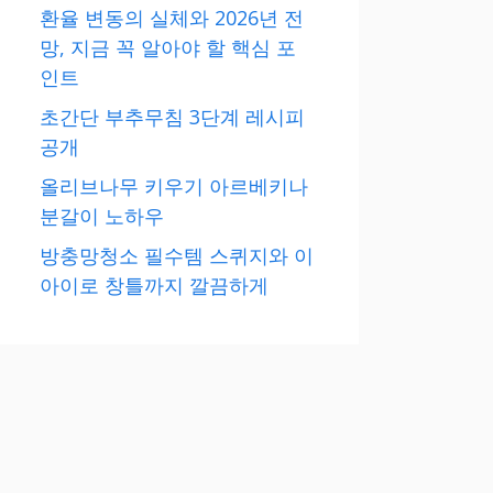
환율 변동의 실체와 2026년 전
망, 지금 꼭 알아야 할 핵심 포
인트
초간단 부추무침 3단계 레시피
공개
올리브나무 키우기 아르베키나
분갈이 노하우
방충망청소 필수템 스퀴지와 이
아이로 창틀까지 깔끔하게