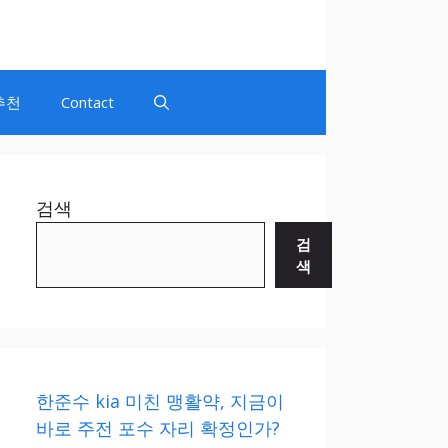
추천
Contact
검색
검
색
한준수 kia 미친 맹활약, 지금이
바로 주전 포수 자리 확정인가?