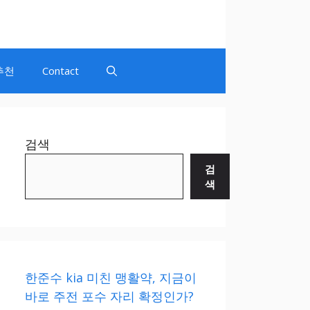
추천
Contact
검색
검
색
한준수 kia 미친 맹활약, 지금이
바로 주전 포수 자리 확정인가?