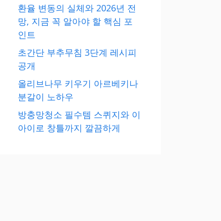
환율 변동의 실체와 2026년 전
망, 지금 꼭 알아야 할 핵심 포
인트
초간단 부추무침 3단계 레시피
공개
올리브나무 키우기 아르베키나
분갈이 노하우
방충망청소 필수템 스퀴지와 이
아이로 창틀까지 깔끔하게