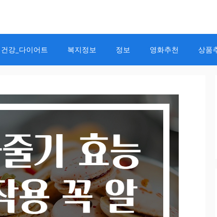
건강_다이어트
복지정보
정보
영화추천
상품