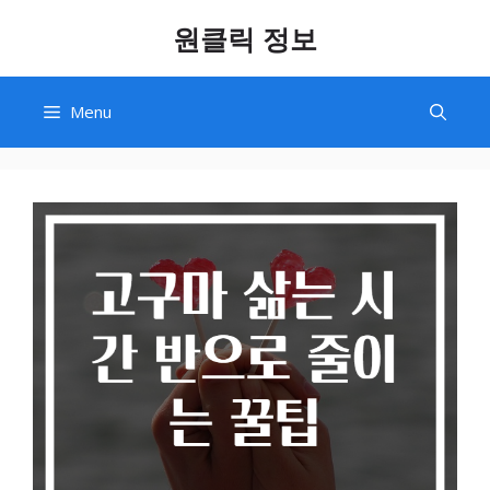
Skip
원클릭 정보
to
content
Menu