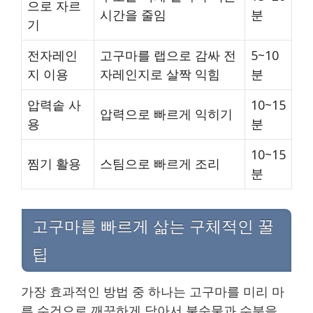
으로 자르
시간을 줄임
분
기
전자레인
고구마를 랩으로 감싸 전
5~10
지 이용
자레인지로 살짝 익힘
분
압력솥 사
10~15
압력으로 빠르게 익히기
용
분
10~15
찜기 활용
스팀으로 빠르게 조리
분
고구마를 빠르게 삶는 구체적인 꿀
팁
가장 효과적인 방법 중 하나는 고구마를 미리 마
른 수건으로 깨끗하게 닦아서 불순물과 수분을