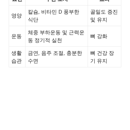
칼슘, 비타민 D 풍부한
골밀도 증진
영양
식단
및 유지
체중 부하운동 및 근력운
운동
뼈 강화
동 정기적 실천
생활
금연, 음주 조절, 충분한
뼈 건강 장
습관
수면
기 유지