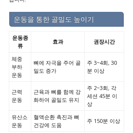
운동을 통한 골밀도 높이기
운동종
효과
권장시간
류
체중
뼈에 자극을 주어 골
주 3~4회, 30
부하
밀도 증가
분 이상
운동
주 2~3회, 각
근력
근육과 뼈를 함께 강
세션 45분 이
운동
화하여 골밀도 유지
상
유산소
혈액순환 촉진과 뼈
주 150분 이상
운동
건강에 도움