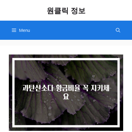
Skip
원클릭 정보
to
content
Menu