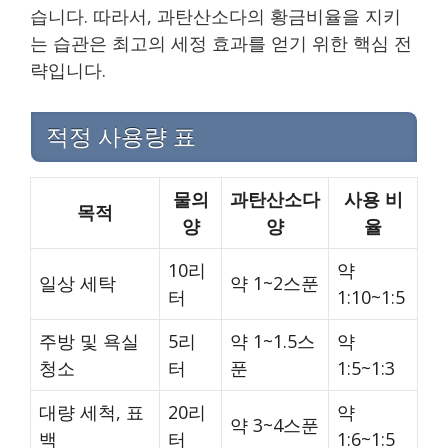
습니다. 따라서, 과탄산소다의 황금비율을 지키
는 습관은 최고의 세정 효과를 얻기 위한 핵심 전
략입니다.
적정 사용량 표
물의
과탄산소다
사용 비
목적
양
양
율
10리
약
일상 세탁
약 1~2스푼
터
1:10~1:5
주방 및 욕실
5리
약 1~1.5스
약
청소
터
푼
1:5~1:3
대량 세척, 표
20리
약
약 3~4스푼
백
터
1:6~1:5