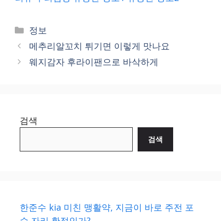
Categories
정보
메추리알꼬치 튀기면 이렇게 맛나요
웨지감자 후라이팬으로 바삭하게
검색
검색
한준수 kia 미친 맹활약, 지금이 바로 주전 포
수 자리 확정인가?