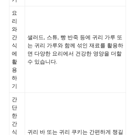
요
리
와
간
샐러드, 스튜, 빵 반죽 등에 귀리 가루 또
식
는 귀리 가루와 함께 섞인 재료를 활용하
에
면 다양한 요리에서 건강한 영양을 더할
활
수 있습니다.
용
하
기
간
단
한
간
식
귀리 바 또는 귀리 쿠키는 간편하게 챙길