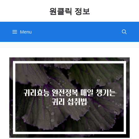
Skip
원클릭 정보
to
content
Menu