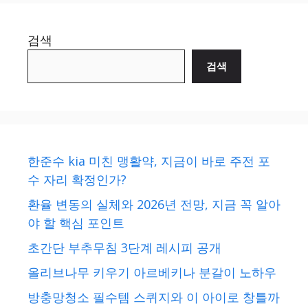
검색
검색
한준수 kia 미친 맹활약, 지금이 바로 주전 포
수 자리 확정인가?
환율 변동의 실체와 2026년 전망, 지금 꼭 알아
야 할 핵심 포인트
초간단 부추무침 3단계 레시피 공개
올리브나무 키우기 아르베키나 분갈이 노하우
방충망청소 필수템 스퀴지와 이 아이로 창틀까