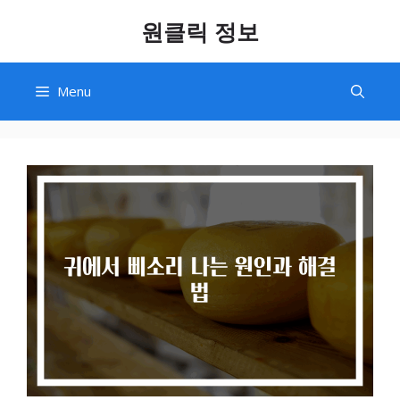
Skip
원클릭 정보
to
content
Menu