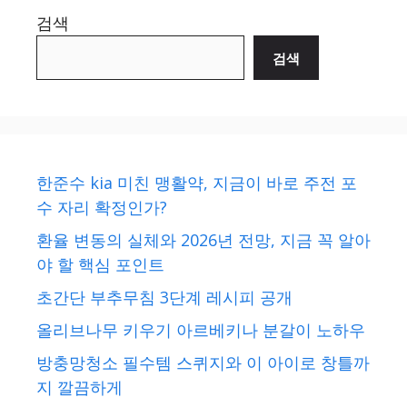
검색
검색
한준수 kia 미친 맹활약, 지금이 바로 주전 포
수 자리 확정인가?
환율 변동의 실체와 2026년 전망, 지금 꼭 알아
야 할 핵심 포인트
초간단 부추무침 3단계 레시피 공개
올리브나무 키우기 아르베키나 분갈이 노하우
방충망청소 필수템 스퀴지와 이 아이로 창틀까
지 깔끔하게