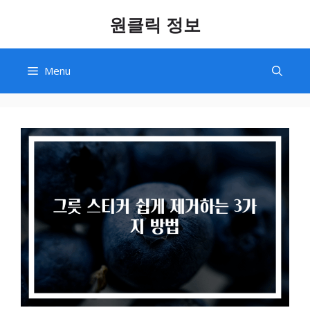
Skip
원클릭 정보
to
content
Menu