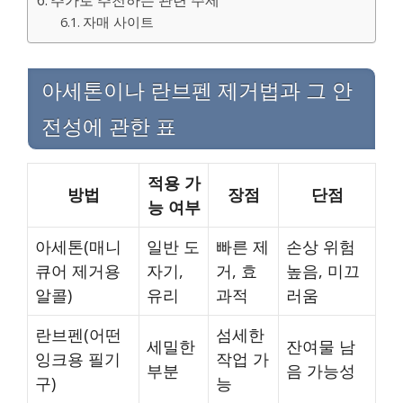
추가로 추천하는 관련 주제
자매 사이트
아세톤이나 란브펜 제거법과 그 안
전성에 관한 표
적용 가
방법
장점
단점
능 여부
아세톤(매니
일반 도
빠른 제
손상 위험
큐어 제거용
자기,
거, 효
높음, 미끄
알콜)
유리
과적
러움
란브펜(어떤
섬세한
세밀한
잔여물 남
잉크용 필기
작업 가
부분
음 가능성
구)
능