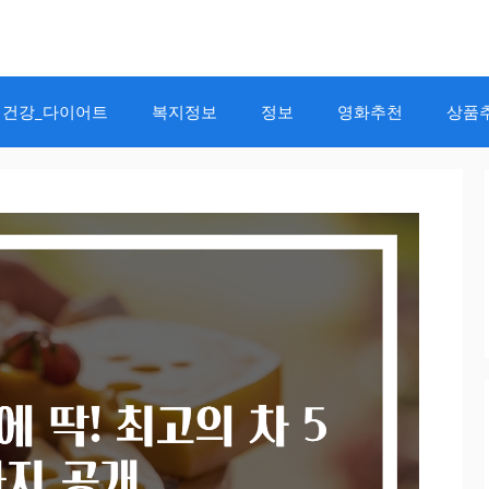
건강_다이어트
복지정보
정보
영화추천
상품