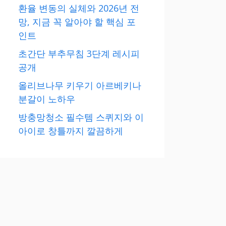
환율 변동의 실체와 2026년 전
망, 지금 꼭 알아야 할 핵심 포
인트
초간단 부추무침 3단계 레시피
공개
올리브나무 키우기 아르베키나
분갈이 노하우
방충망청소 필수템 스퀴지와 이
아이로 창틀까지 깔끔하게