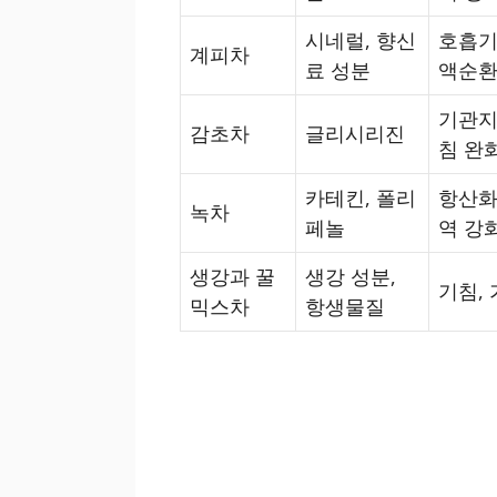
시네럴, 향신
호흡기
계피차
료 성분
액순환
기관지
감초차
글리시리진
침 완
카테킨, 폴리
항산화,
녹차
페놀
역 강
생강과 꿀
생강 성분,
기침, 
믹스차
항생물질