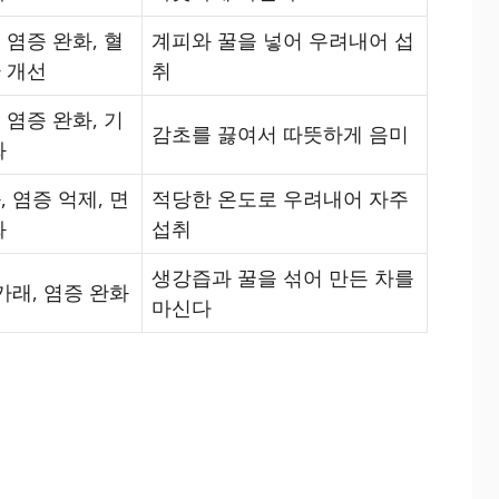
 염증 완화, 혈
계피와 꿀을 넣어 우려내어 섭
 개선
취
 염증 완화, 기
감초를 끓여서 따뜻하게 음미
화
 염증 억제, 면
적당한 온도로 우려내어 자주
화
섭취
생강즙과 꿀을 섞어 만든 차를
가래, 염증 완화
마신다