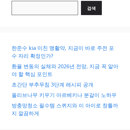
검색
한준수 kia 미친 맹활약, 지금이 바로 주전 포
수 자리 확정인가?
환율 변동의 실체와 2026년 전망, 지금 꼭 알아
야 할 핵심 포인트
초간단 부추무침 3단계 레시피 공개
올리브나무 키우기 아르베키나 분갈이 노하우
방충망청소 필수템 스퀴지와 이 아이로 창틀까
지 깔끔하게