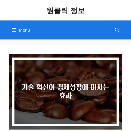
Skip
원클릭 정보
to
content
Menu