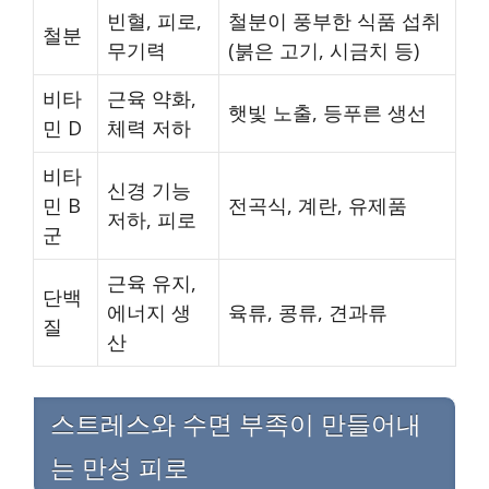
빈혈, 피로,
철분이 풍부한 식품 섭취
철분
무기력
(붉은 고기, 시금치 등)
비타
근육 약화,
햇빛 노출, 등푸른 생선
민 D
체력 저하
비타
신경 기능
민 B
전곡식, 계란, 유제품
저하, 피로
군
근육 유지,
단백
에너지 생
육류, 콩류, 견과류
질
산
스트레스와 수면 부족이 만들어내
는 만성 피로