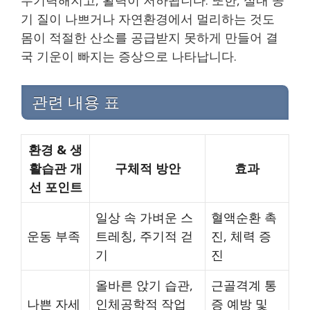
무기력해지고, 활력이 저하됩니다. 또한, 실내 공
기 질이 나쁘거나 자연환경에서 멀리하는 것도
몸이 적절한 산소를 공급받지 못하게 만들어 결
국 기운이 빠지는 증상으로 나타납니다.
관련 내용 표
환경 & 생
활습관 개
구체적 방안
효과
선 포인트
일상 속 가벼운 스
혈액순환 촉
운동 부족
트레칭, 주기적 걷
진, 체력 증
기
진
올바른 앉기 습관,
근골격계 통
나쁜 자세
인체공학적 작업
증 예방 및