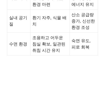
환경 마련
에너지 유지
산소 공급량
실내 공기
환기 자주, 식물 배
증가, 신선한
질
치
환경 조성
조용하고 어두운
숙면 유도,
수면 환경
침실 확보, 일관된
피로 회복
취침 시간 유지