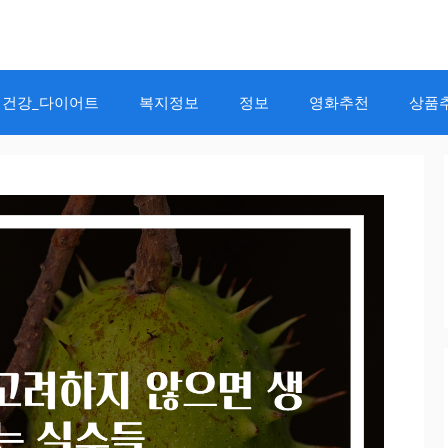
건강_다이어트
복지정보
정보
영화추천
상품