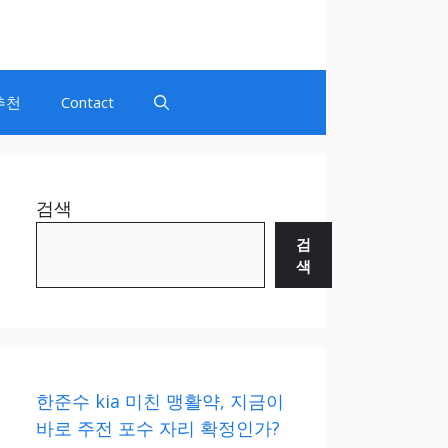
추천
Contact
검색
검
색
한준수 kia 미친 맹활약, 지금이
바로 주전 포수 자리 확정인가?