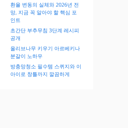
환율 변동의 실체와 2026년 전
망, 지금 꼭 알아야 할 핵심 포
인트
초간단 부추무침 3단계 레시피
공개
올리브나무 키우기 아르베키나
분갈이 노하우
방충망청소 필수템 스퀴지와 이
아이로 창틀까지 깔끔하게