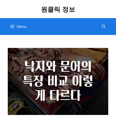
Skip
원클릭 정보
to
content
Menu