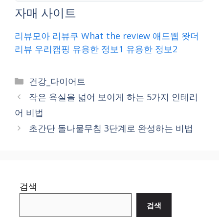
자매 사이트
리뷰모아
리뷰쿠
What the review
애드웹
왓더
리뷰
우리캠핑
유용한 정보1
유용한 정보2
Categories
건강_다이어트
작은 욕실을 넓어 보이게 하는 5가지 인테리
어 비법
초간단 돌나물무침 3단계로 완성하는 비법
검색
검색