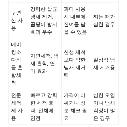
강력한 살균,
과다 사용
구연
냄새 제거,
시 내부에
찌든 때가
산 사
곰팡이 방지
잔여물 남
심한 경우
용
효과 우수
을 수 있음
베이
킹소
산성 세척
자연세척, 냄
다와
보다 약한
일상적 냄
새 흡착, 연
물 혼
냄새 제거
새 제거용
마 효과
합세
력
척
전문
빠르고 강력
가격이 비
심한 오염
세척
한 세척 효
싸거나 성
이나 냄새
제 사
과, 인체에
분 체크 필
걱정이 많
용
안전
요
은 경우