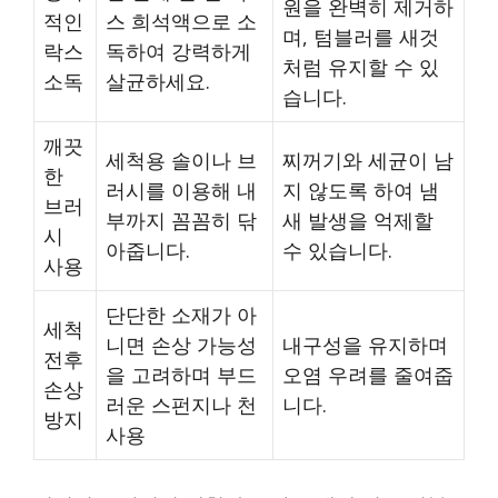
원을 완벽히 제거하
적인
스 희석액으로 소
며, 텀블러를 새것
락스
독하여 강력하게
처럼 유지할 수 있
소독
살균하세요.
습니다.
깨끗
세척용 솔이나 브
찌꺼기와 세균이 남
한
러시를 이용해 내
지 않도록 하여 냄
브러
부까지 꼼꼼히 닦
새 발생을 억제할
시
아줍니다.
수 있습니다.
사용
단단한 소재가 아
세척
니면 손상 가능성
내구성을 유지하며
전후
을 고려하며 부드
오염 우려를 줄여줍
손상
러운 스펀지나 천
니다.
방지
사용