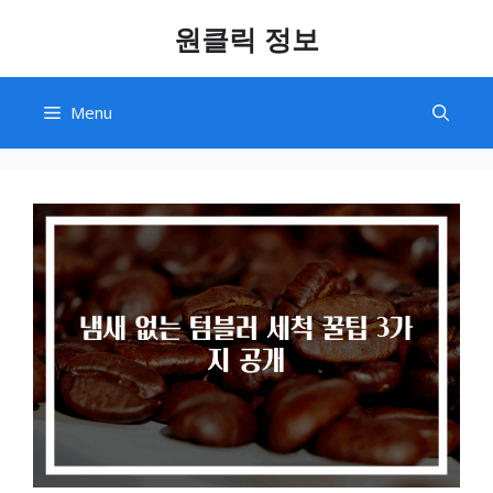
Skip
원클릭 정보
to
content
Menu