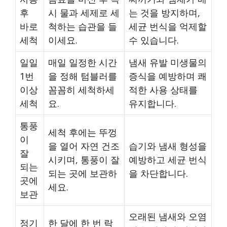
후
시 물과 세제로 세
는 것을 방지하며,
바로
척하는 습관을 들
세균 번식을 억제할
세척
이세요.
수 있습니다.
일일
매일 일정한 시간
냄새 유발 미생물의
1번
을 정해 텀블러를
증식을 예방하며 쾌
이상
꼼꼼히 세척하세
적한 사용 상태를
세척
요.
유지합니다.
통풍
세척 후에는 뚜껑
이
을 열어 자연 건조
습기와 냄새 형성을
잘
시키며, 통풍이 잘
예방하고 세균 번식
되는
되는 곳에 보관하
을 차단합니다.
곳에
세요.
보관
오래된 냄새와 오염
정기
한 달에 한 번 락