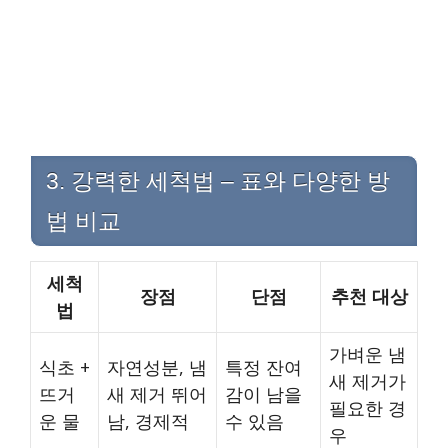
3. 강력한 세척법 – 표와 다양한 방
법 비교
세척
장점
단점
추천 대상
법
가벼운 냄
식초 +
자연성분, 냄
특정 잔여
새 제거가
뜨거
새 제거 뛰어
감이 남을
필요한 경
운 물
남, 경제적
수 있음
우