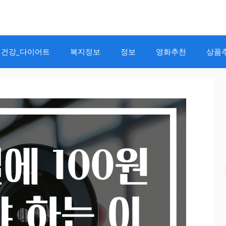
건강_다이어트
복지정보
정보
영화추천
상품