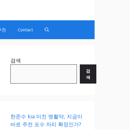
추천
Contact
검색
검
색
한준수 kia 미친 맹활약, 지금이
바로 주전 포수 자리 확정인가?