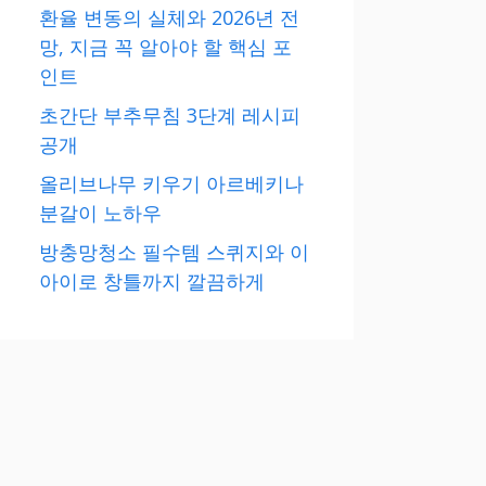
환율 변동의 실체와 2026년 전
망, 지금 꼭 알아야 할 핵심 포
인트
초간단 부추무침 3단계 레시피
공개
올리브나무 키우기 아르베키나
분갈이 노하우
방충망청소 필수템 스퀴지와 이
아이로 창틀까지 깔끔하게