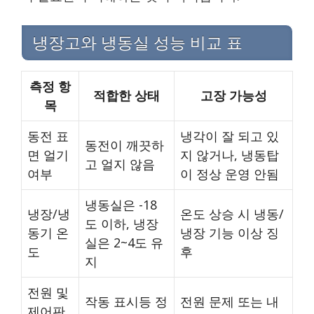
냉장고와 냉동실 성능 비교 표
측정 항
적합한 상태
고장 가능성
목
동전 표
냉각이 잘 되고 있
동전이 깨끗하
면 얼기
지 않거나, 냉동탑
고 얼지 않음
여부
이 정상 운영 안됨
냉동실은 -18
냉장/냉
온도 상승 시 냉동/
도 이하, 냉장
동기 온
냉장 기능 이상 징
실은 2~4도 유
도
후
지
전원 및
작동 표시등 정
전원 문제 또는 내
제어판