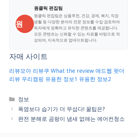
원클릭 편집팀
원클릭 편집팀은 상품추천, 건강, 경제, 복지, 직장
원
생활 등 다양한 분야의 전문 정보를 수집·검토하여
독자에게 정확하고 유익한 콘텐츠를 제공합니다.
모든 콘텐츠는 신뢰할 수 있는 자료를 바탕으로 작
성되며, 지속적으로 업데이트됩니다.
자매 사이트
리뷰모아
리뷰쿠
What the review
애드웹
왓더
리뷰
우리캠핑
유용한 정보1
유용한 정보2
Categories
정보
폭염보다 습기가 더 무섭다! 꿀팁은?
완전 분해로 곰팡이 냄새 없애는 에어컨청소