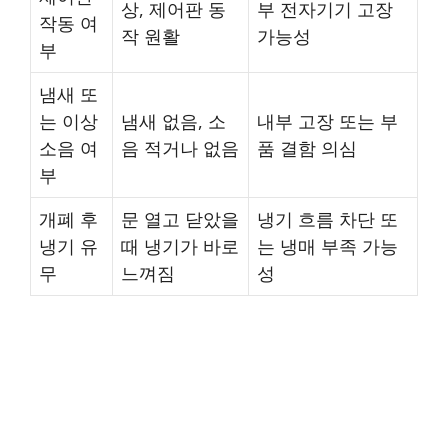
상, 제어판 동
부 전자기기 고장
작동 여
작 원활
가능성
부
냄새 또
는 이상
냄새 없음, 소
내부 고장 또는 부
소음 여
음 적거나 없음
품 결함 의심
부
개폐 후
문 열고 닫았을
냉기 흐름 차단 또
냉기 유
때 냉기가 바로
는 냉매 부족 가능
무
느껴짐
성