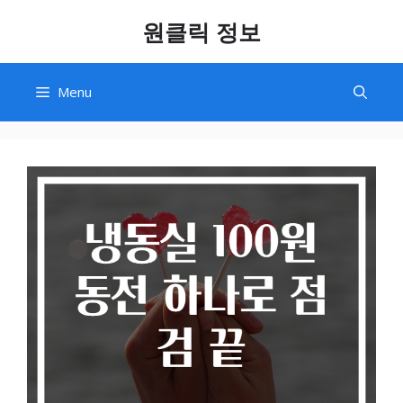
Skip
원클릭 정보
to
content
Menu