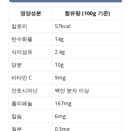
영양성분
함유량 (100g 기준)
칼로리
57kcal
탄수화물
14g
식이섬유
2.4g
당분
10g
비타민 C
9mg
안토시아닌
백만 분자 이상
폴리페놀
167mg
칼슘
6mg
철분
0.3mg