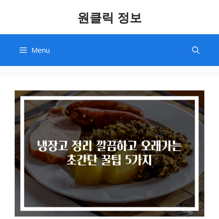
Skip
원클릭 정보
to
content
Menu