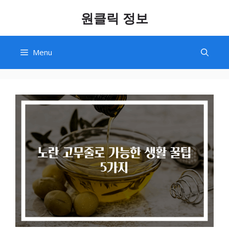
Skip
원클릭 정보
to
content
Menu