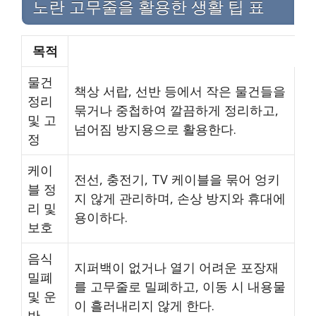
노란 고무줄을 활용한 생활 팁 표
목적
물건
책상 서랍, 선반 등에서 작은 물건들을
정리
묶거나 중첩하여 깔끔하게 정리하고,
및 고
넘어짐 방지용으로 활용한다.
정
케이
전선, 충전기, TV 케이블을 묶어 엉키
블 정
지 않게 관리하며, 손상 방지와 휴대에
리 및
용이하다.
보호
음식
지퍼백이 없거나 열기 어려운 포장재
밀폐
를 고무줄로 밀폐하고, 이동 시 내용물
및 운
이 흘러내리지 않게 한다.
반