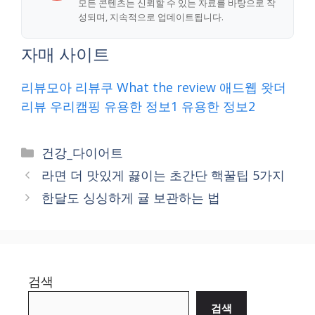
모든 콘텐츠는 신뢰할 수 있는 자료를 바탕으로 작
성되며, 지속적으로 업데이트됩니다.
자매 사이트
리뷰모아
리뷰쿠
What the review
애드웹
왓더
리뷰
우리캠핑
유용한 정보1
유용한 정보2
Categories
건강_다이어트
라면 더 맛있게 끓이는 초간단 핵꿀팁 5가지
한달도 싱싱하게 귤 보관하는 법
검색
검색