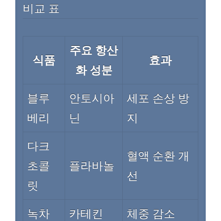
비교 표
주요 항산
식품
효과
화 성분
블루
안토시아
세포 손상 방
베리
닌
지
다크
혈액 순환 개
초콜
플라바놀
선
릿
녹차
카테킨
체중 감소