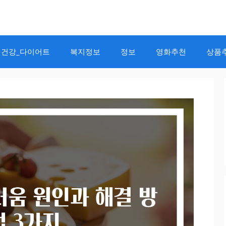
건강_다이어트
복지정보
정보
영화추천
상품