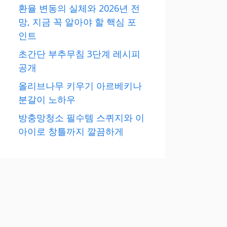
환율 변동의 실체와 2026년 전
망, 지금 꼭 알아야 할 핵심 포
인트
초간단 부추무침 3단계 레시피
공개
올리브나무 키우기 아르베키나
분갈이 노하우
방충망청소 필수템 스퀴지와 이
아이로 창틀까지 깔끔하게