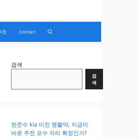
추천
Contact
검색
검
색
한준수 kia 미친 맹활약, 지금이
바로 주전 포수 자리 확정인가?