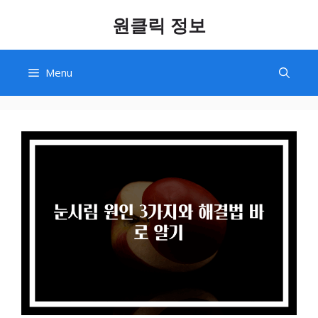
Skip
원클릭 정보
to
content
Menu