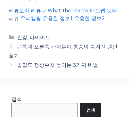
리뷰모아
리뷰쿠
What the review
애드웹
왓더
리뷰
우리캠핑
유용한 정보1
유용한 정보2
Categories
건강_다이어트
왼쪽과 오른쪽 관자놀이 통증의 숨겨진 원인
풀기
골밀도 정상수치 높이는 3가지 비법
검색
검색