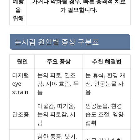
예방
가거나 악화될 경우, 빠른 충격적 치료
을
가 필요합니다.
위해
눈시림 원인별 증상 구분표
원인
주요 증상
추천 해결법
디지털
눈의 피로, 건조
눈 휴식, 환경 개
eye
감, 시야 흐림, 두
선, 인공눈물 사
strain
통
용
이물감, 따가움,
인공눈물, 환경
건조증
눈의 피로감, 시
습도 조절, 영양
림
섭취
심한 통증, 붓기,