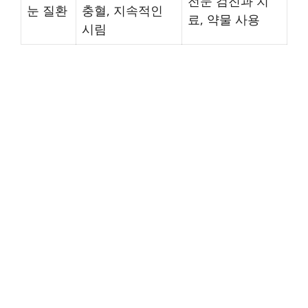
전문 검진과 치
눈 질환
충혈, 지속적인
료, 약물 사용
시림