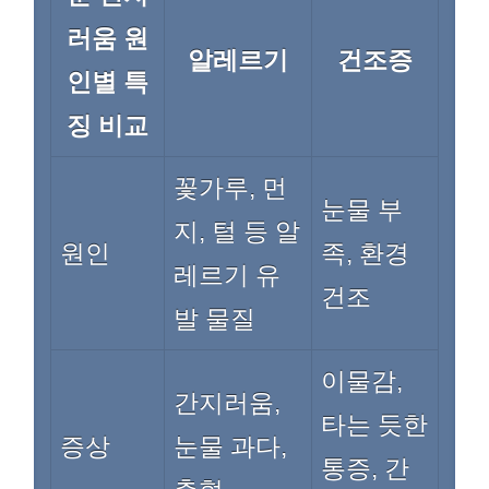
러움 원
알레르기
건조증
인별 특
징 비교
꽃가루, 먼
눈물 부
지, 털 등 알
원인
족, 환경
레르기 유
건조
발 물질
이물감,
간지러움,
타는 듯한
증상
눈물 과다,
통증, 간