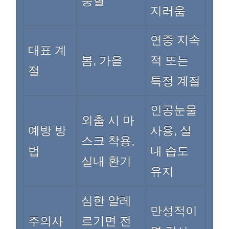
충혈
지러움
연중 지속
대표 계
봄, 가을
적 또는
절
특정 계절
인공눈물
외출 시 마
예방 방
사용, 실
스크 착용,
법
내 습도
실내 환기
유지
심한 알레
만성적이
주의사
르기면 전