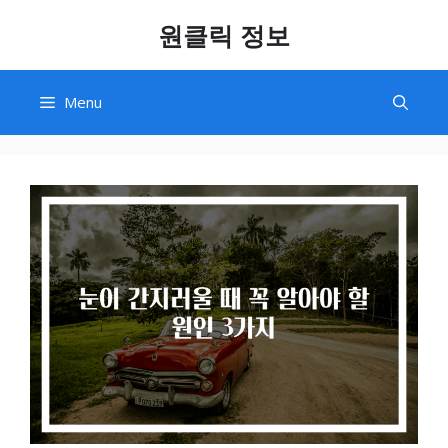
Skip
원클릭 정보
to
content
Menu