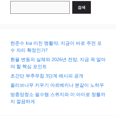
검색
한준수 kia 미친 맹활약, 지금이 바로 주전 포
수 자리 확정인가?
환율 변동의 실체와 2026년 전망, 지금 꼭 알아
야 할 핵심 포인트
초간단 부추무침 3단계 레시피 공개
올리브나무 키우기 아르베키나 분갈이 노하우
방충망청소 필수템 스퀴지와 이 아이로 창틀까
지 깔끔하게