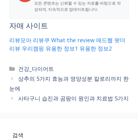
모든 콘텐츠는 신뢰할 수 있는 자료를 바탕으로 작
성되며, 지속적으로 업데이트됩니다.
자매 사이트
리뷰모아
리뷰쿠
What the review
애드웹
왓더
리뷰
우리캠핑
유용한 정보1
유용한 정보2
Categories
건강_다이어트
상추의 5가지 효능과 영양성분 칼로리까지 한
눈에
사타구니 습진과 곰팡이 원인과 치료법 5가지
검색