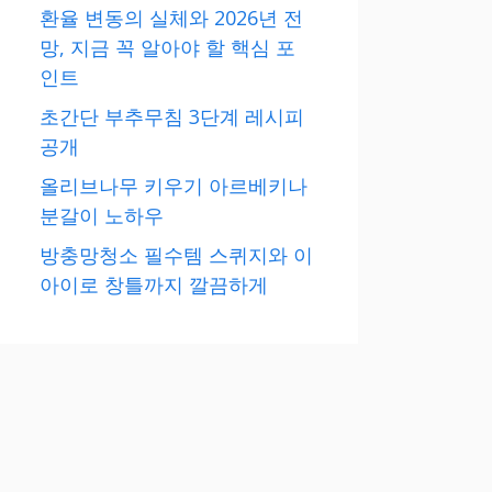
환율 변동의 실체와 2026년 전
망, 지금 꼭 알아야 할 핵심 포
인트
초간단 부추무침 3단계 레시피
공개
올리브나무 키우기 아르베키나
분갈이 노하우
방충망청소 필수템 스퀴지와 이
아이로 창틀까지 깔끔하게