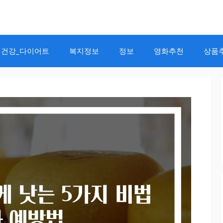
건강_다이어트
복지정보
정보
영화추천
상품