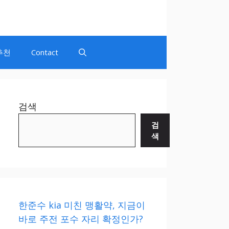
추천
Contact
검색
검
색
한준수 kia 미친 맹활약, 지금이
바로 주전 포수 자리 확정인가?