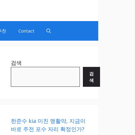
추천
Contact
검색
검
색
한준수 kia 미친 맹활약, 지금이
바로 주전 포수 자리 확정인가?