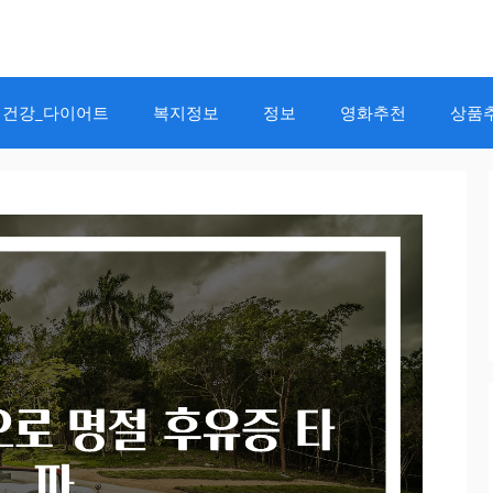
건강_다이어트
복지정보
정보
영화추천
상품