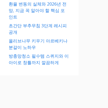
환율 변동의 실체와 2026년 전
망, 지금 꼭 알아야 할 핵심 포
인트
초간단 부추무침 3단계 레시피
공개
올리브나무 키우기 아르베키나
분갈이 노하우
방충망청소 필수템 스퀴지와 이
아이로 창틀까지 깔끔하게