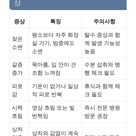
상
증상
특징
주의사항
평소보다 자주 화장
탈수 증상과 함
잦은
실 가기, 밤중에도
께 발생 가능성
소변
소변
높음
갈증
목마름, 입 안이 건
수분 섭취와 병
증가
조함 느껴짐
행 체크 필요
피로
기운이 없거나 일상
휴식과 함께 체
감
적 피로 반복
크 필요
시력
영상 흐림 또는 빛
즉시 전문 병원
흐림
번쩍임
방문 권장
상처
상처와 감염이 계속