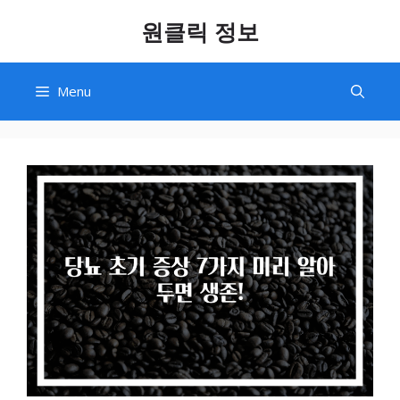
Skip
원클릭 정보
to
content
Menu