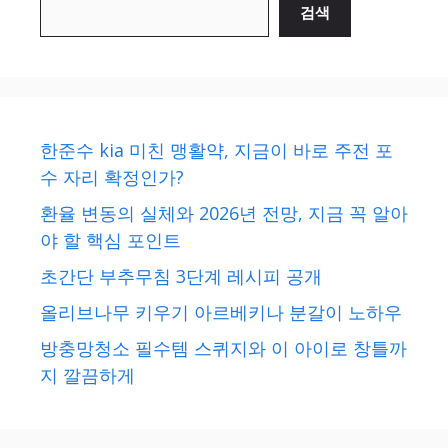
검색
한준수 kia 미친 맹활약, 지금이 바로 주전 포
수 자리 확정인가?
환율 변동의 실체와 2026년 전망, 지금 꼭 알아
야 할 핵심 포인트
초간단 부추무침 3단계 레시피 공개
올리브나무 키우기 아르베키나 분갈이 노하우
방충망청소 필수템 스퀴지와 이 아이로 창틀까
지 깔끔하게