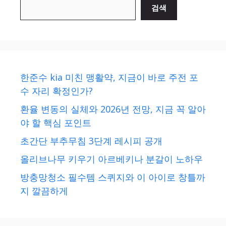
검색
한준수 kia 미친 맹활약, 지금이 바로 주전 포
수 자리 확정인가?
환율 변동의 실체와 2026년 전망, 지금 꼭 알아
야 할 핵심 포인트
초간단 부추무침 3단계 레시피 공개
올리브나무 키우기 아르베키나 분갈이 노하우
방충망청소 필수템 스퀴지와 이 아이로 창틀까
지 깔끔하게