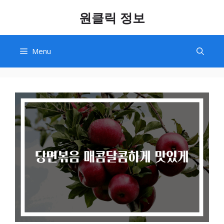
Skip
원클릭 정보
to
content
Menu