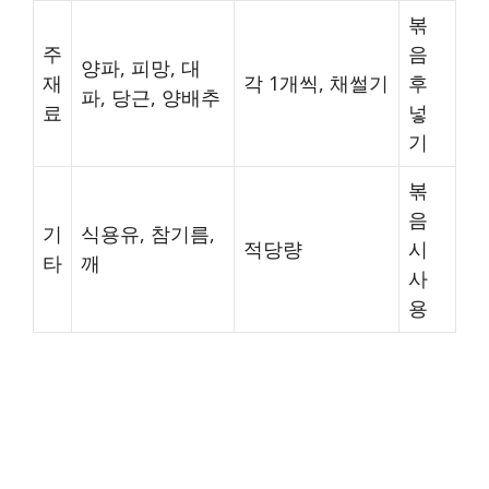
볶
주
음
양파, 피망, 대
재
각 1개씩, 채썰기
후
파, 당근, 양배추
료
넣
기
볶
음
기
식용유, 참기름,
적당량
시
타
깨
사
용