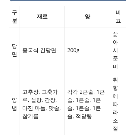
구
비
재료
양
분
고
삶
아
당
중국식 건당면
200g
서
면
준
비
취
향
고추장, 고춧가
각각 2큰술, 1큰
에
양
루, 설탕, 간장,
술, 1큰술, 1큰
따
념
다진 마늘, 맛술,
술, 1큰술, 1큰
라
참기름
술, 적당량
조
절