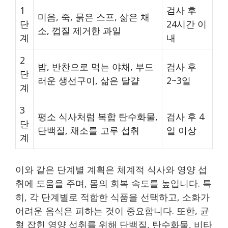
1
검사 후
미음, 죽, 묽은 스프, 삶은 채
단
24시간 이
소, 껍질 제거한 과일
계
내
2
밥, 반찬으로 먹는 야채, 부드
검사 후
단
러운 생선구이, 삶은 달걀
2~3일
계
3
평소 식사처럼 복합 탄수화물,
검사 후 4
단
단백질, 채소를 고루 섭취
일 이상
계
이와 같은 단계별 계획은 체계적 식사와 영양 섭
취에 도움을 주며, 몸의 회복 속도를 높입니다. 특
히, 각 단계별로 적합한 식품을 선택하고, 소화가
어려운 음식은 피하는 것이 중요합니다. 또한, 균
형 잡힌 영양 섭취를 위해 단백질, 탄수화물, 비타