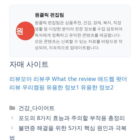
원클릭 편집팀
원클릭 편집팀은 상품추천, 건강, 경제, 복지, 직장
원
생활 등 다양한 분야의 전문 정보를 수집·검토하여
독자에게 정확하고 유익한 콘텐츠를 제공합니다.
모든 콘텐츠는 신뢰할 수 있는 자료를 바탕으로 작
성되며, 지속적으로 업데이트됩니다.
자매 사이트
리뷰모아
리뷰쿠
What the review
애드웹
왓더
리뷰
우리캠핑
유용한 정보1
유용한 정보2
Categories
건강_다이어트
포도의 8가지 효능과 주의할 부작용 총정리
불면증 해결을 위한 5가지 핵심 원인과 극복
법