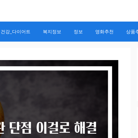
건강_다이어트
복지정보
정보
영화추천
상품