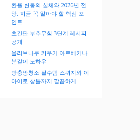
환율 변동의 실체와 2026년 전
망, 지금 꼭 알아야 할 핵심 포
인트
초간단 부추무침 3단계 레시피
공개
올리브나무 키우기 아르베키나
분갈이 노하우
방충망청소 필수템 스퀴지와 이
아이로 창틀까지 깔끔하게