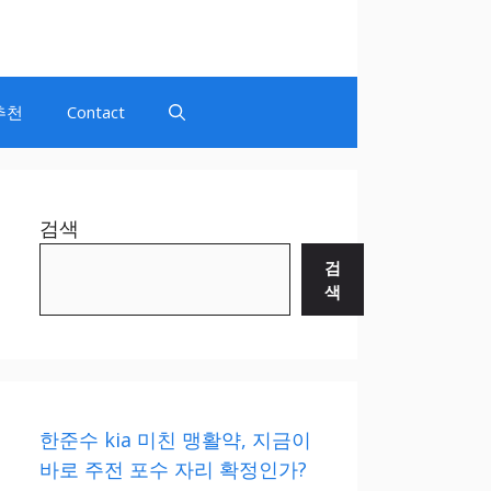
추천
Contact
검색
검
색
한준수 kia 미친 맹활약, 지금이
바로 주전 포수 자리 확정인가?