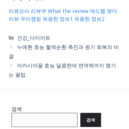
리뷰모아
리뷰쿠
What the review
애드웹
왓더
리뷰
우리캠핑
유용한 정보1
유용한 정보2
Categories
건강_다이어트
누에환 효능 혈액순환 촉진과 원기 회복의 비
결
아카시아꿀 효능 달콤한데 면역력까지 챙기
는 꿀팁
검색
검색