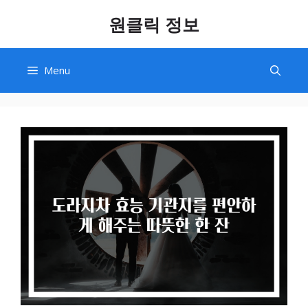
Skip
원클릭 정보
to
content
Menu