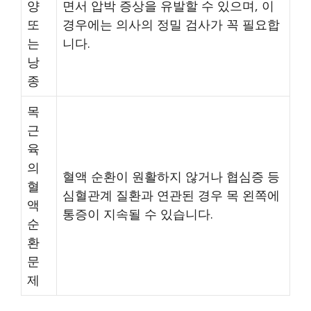
양
면서 압박 증상을 유발할 수 있으며, 이
또
경우에는 의사의 정밀 검사가 꼭 필요합
는
니다.
낭
종
목
근
육
의
혈액 순환이 원활하지 않거나 협심증 등
혈
심혈관계 질환과 연관된 경우 목 왼쪽에
액
통증이 지속될 수 있습니다.
순
환
문
제