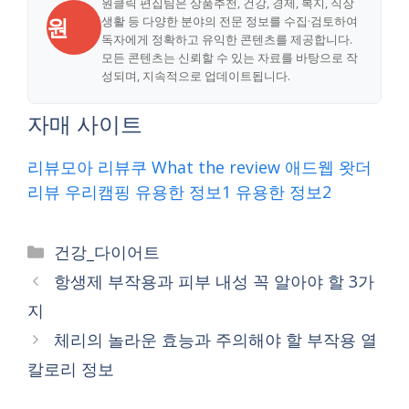
원클릭 편집팀은 상품추천, 건강, 경제, 복지, 직장
원
생활 등 다양한 분야의 전문 정보를 수집·검토하여
독자에게 정확하고 유익한 콘텐츠를 제공합니다.
모든 콘텐츠는 신뢰할 수 있는 자료를 바탕으로 작
성되며, 지속적으로 업데이트됩니다.
자매 사이트
리뷰모아
리뷰쿠
What the review
애드웹
왓더
리뷰
우리캠핑
유용한 정보1
유용한 정보2
Categories
건강_다이어트
항생제 부작용과 피부 내성 꼭 알아야 할 3가
지
체리의 놀라운 효능과 주의해야 할 부작용 열
칼로리 정보