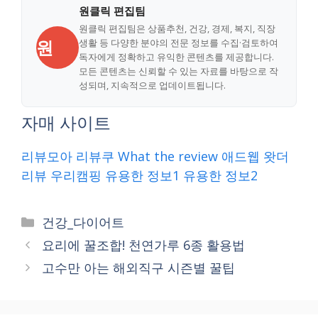
원클릭 편집팀
원클릭 편집팀은 상품추천, 건강, 경제, 복지, 직장
원
생활 등 다양한 분야의 전문 정보를 수집·검토하여
독자에게 정확하고 유익한 콘텐츠를 제공합니다.
모든 콘텐츠는 신뢰할 수 있는 자료를 바탕으로 작
성되며, 지속적으로 업데이트됩니다.
자매 사이트
리뷰모아
리뷰쿠
What the review
애드웹
왓더
리뷰
우리캠핑
유용한 정보1
유용한 정보2
Categories
건강_다이어트
요리에 꿀조합! 천연가루 6종 활용법
고수만 아는 해외직구 시즌별 꿀팁