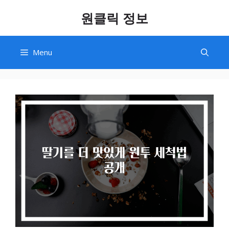
Skip
원클릭 정보
to
content
Menu