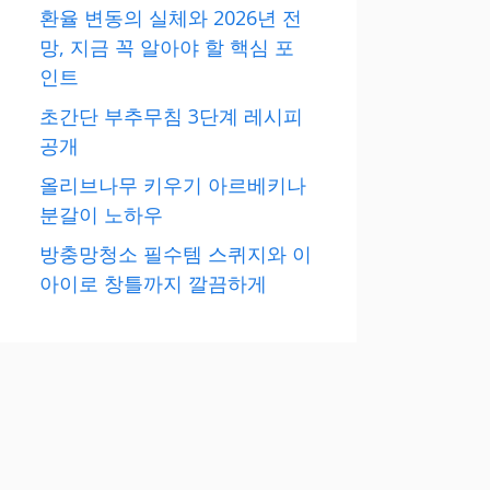
환율 변동의 실체와 2026년 전
망, 지금 꼭 알아야 할 핵심 포
인트
초간단 부추무침 3단계 레시피
공개
올리브나무 키우기 아르베키나
분갈이 노하우
방충망청소 필수템 스퀴지와 이
아이로 창틀까지 깔끔하게