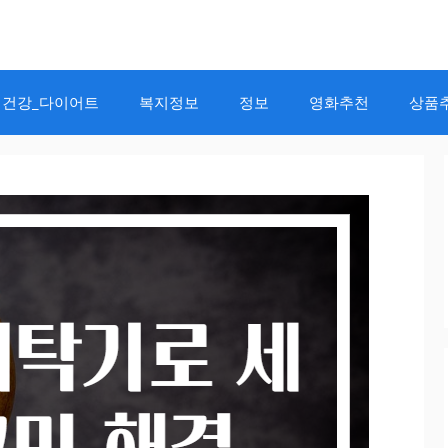
건강_다이어트
복지정보
정보
영화추천
상품