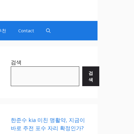
추천
Contact
검색
검
색
한준수 kia 미친 맹활약, 지금이
바로 주전 포수 자리 확정인가?