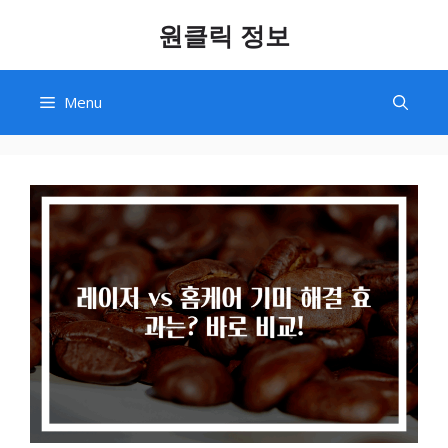
Skip
원클릭 정보
to
content
Menu