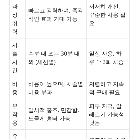
과
서서히 개선,
빠르고 강력하며, 즉각
성
꾸준한 사용 필
적인 효과 기대 가능
취
요
력
시
술
수분 내 또는 30분 내
일상 사용, 하
시
외 (세션별)
루 1~2회 치중
간
비
비용이 높으며, 시술별
저렴하고 지속
용
비용 부과
적 구매 필요
부
피부 자극, 알
일시적 홍조, 민감함,
작
레르기 가능성
드물게 흉터 가능
용
낮음
유