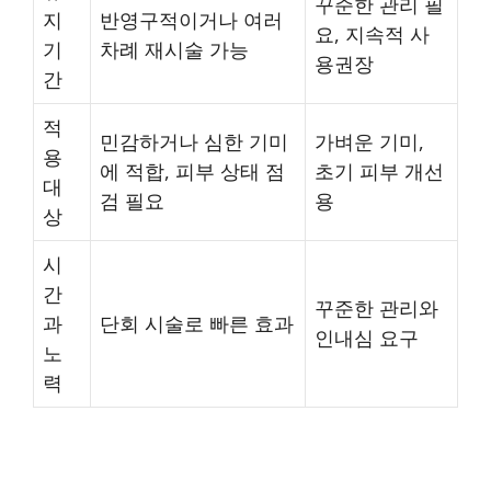
꾸준한 관리 필
지
반영구적이거나 여러
요, 지속적 사
기
차례 재시술 가능
용권장
간
적
민감하거나 심한 기미
가벼운 기미,
용
에 적합, 피부 상태 점
초기 피부 개선
대
검 필요
용
상
시
간
꾸준한 관리와
과
단회 시술로 빠른 효과
인내심 요구
노
력