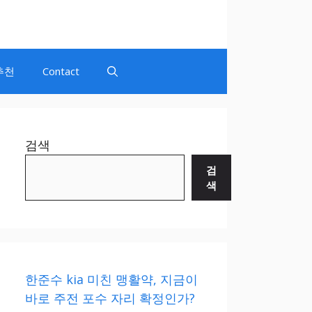
추천
Contact
검색
검
색
한준수 kia 미친 맹활약, 지금이
바로 주전 포수 자리 확정인가?