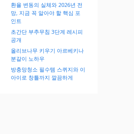
환율 변동의 실체와 2026년 전
망, 지금 꼭 알아야 할 핵심 포
인트
초간단 부추무침 3단계 레시피
공개
올리브나무 키우기 아르베키나
분갈이 노하우
방충망청소 필수템 스퀴지와 이
아이로 창틀까지 깔끔하게