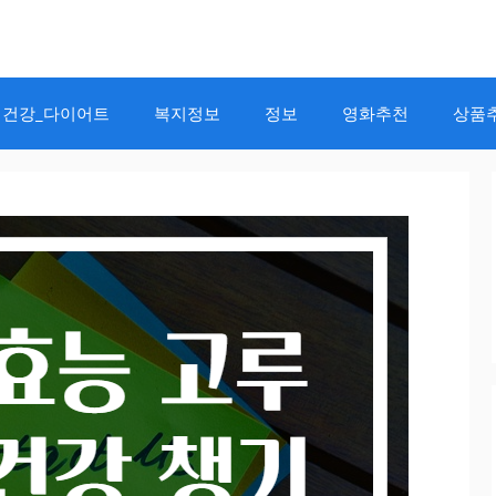
건강_다이어트
복지정보
정보
영화추천
상품