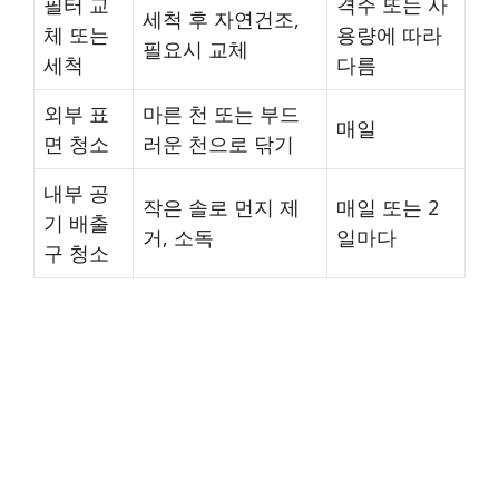
필터 교
격주 또는 사
세척 후 자연건조,
체 또는
용량에 따라
필요시 교체
세척
다름
외부 표
마른 천 또는 부드
매일
면 청소
러운 천으로 닦기
내부 공
작은 솔로 먼지 제
매일 또는 2
기 배출
거, 소독
일마다
구 청소