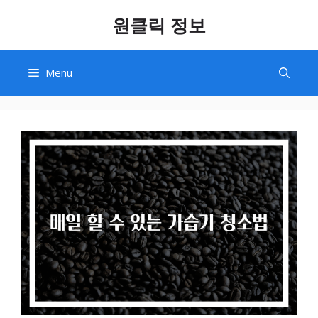
Skip
원클릭 정보
to
content
Menu